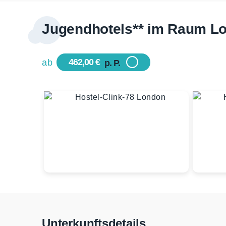
Jugendhotels** im Raum L
462,00 €
ab
p. P.
Unterkunftsdetails