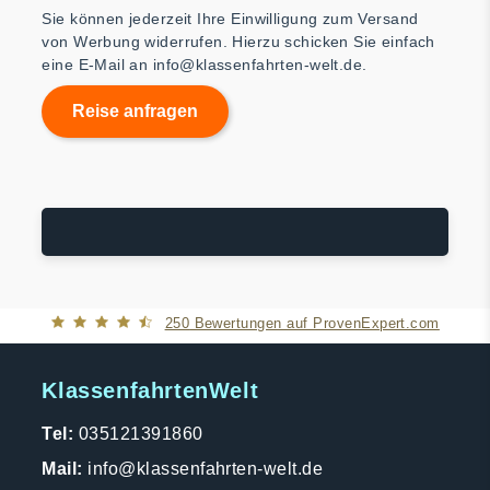
Sie können jederzeit Ihre Einwilligung zum Versand
von Werbung widerrufen. Hierzu schicken Sie einfach
eine E-Mail an
info@klassenfahrten-welt.de
.
250
Bewertungen auf ProvenExpert.com
KlassenfahrtenWelt
Klassenfahrtenwelt
Tel:
035121391860
Mail:
info@klassenfahrten-welt.de